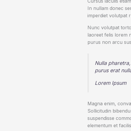
Cursus iaculis etiam
In nullam donec sem
imperdiet volutpat 
Nunc volutpat torto
laoreet felis lorem
purus non arcu sus
Nulla pharetra,
purus erat nul
Lorem Ipsum
Magna enim, conval
Sollicitudin bibend
suspendisse commod
elementum et facilis