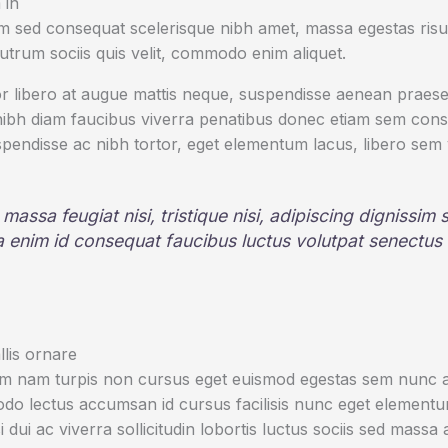
 in
 sed consequat scelerisque nibh amet, massa egestas risus
rutrum sociis quis velit, commodo enim aliquet.
r libero at augue mattis neque, suspendisse aenean praesen
 nibh diam faucibus viverra penatibus donec etiam sem con
pendisse ac nibh tortor, eget elementum lacus, libero sem
 massa feugiat nisi, tristique nisi, adipiscing dignissim
la enim id consequat faucibus luctus volutpat senectus
lis ornare
um nam turpis non cursus eget euismod egestas sem nunc am
o lectus accumsan id cursus facilisis nunc eget element
i dui ac viverra sollicitudin lobortis luctus sociis sed mas