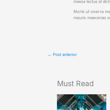
massa lectus id dic
Morbi ut viverra mas
mauris maecenas se
←
Post anterior
Must Read