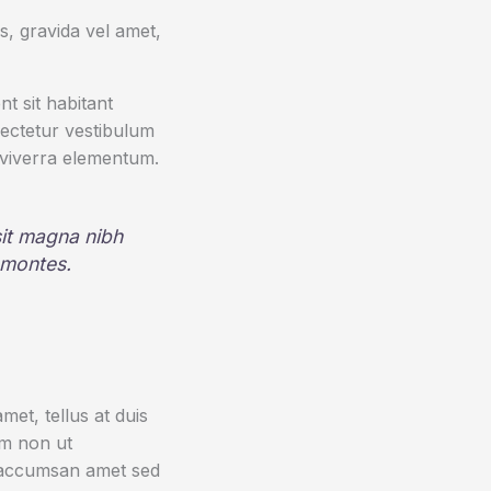
, gravida vel amet,
t sit habitant
sectetur vestibulum
 viverra elementum.
 sit magna nibh
 montes.
et, tellus at duis
um non ut
sa accumsan amet sed