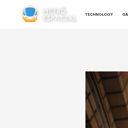
Ir
para
TECHNOLOGY
GA
o
conteúdo