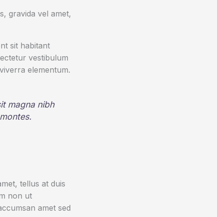
, gravida vel amet,
t sit habitant
sectetur vestibulum
 viverra elementum.
 sit magna nibh
 montes.
et, tellus at duis
um non ut
sa accumsan amet sed