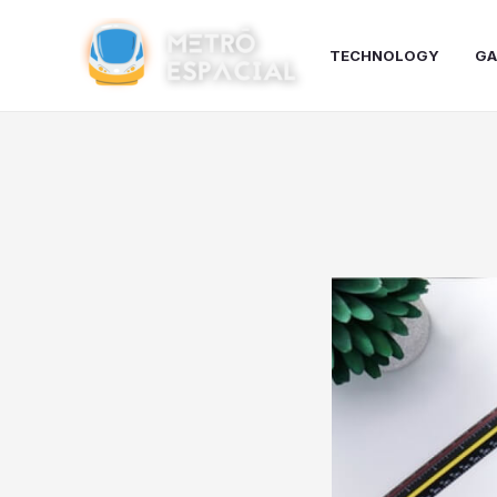
Ir
para
TECHNOLOGY
GA
o
conteúdo