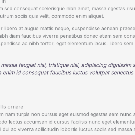
 in
 sed consequat scelerisque nibh amet, massa egestas risus
rutrum sociis quis velit, commodo enim aliquet.
r libero at augue mattis neque, suspendisse aenean praesen
 nibh diam faucibus viverra penatibus donec etiam sem con
pendisse ac nibh tortor, eget elementum lacus, libero sem
 massa feugiat nisi, tristique nisi, adipiscing dignissim
la enim id consequat faucibus luctus volutpat senectus
lis ornare
um nam turpis non cursus eget euismod egestas sem nunc am
o lectus accumsan id cursus facilisis nunc eget element
i dui ac viverra sollicitudin lobortis luctus sociis sed mas