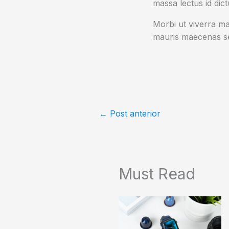
massa lectus id dic
Morbi ut viverra mas
mauris maecenas se
←
Post anterior
Must Read