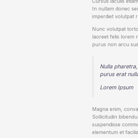
Cursus iaculis etiam
In nullam donec sem
imperdiet volutpat 
Nunc volutpat torto
laoreet felis lorem
purus non arcu sus
Nulla pharetra,
purus erat nul
Lorem Ipsum
Magna enim, conval
Sollicitudin bibend
suspendisse commod
elementum et facilis